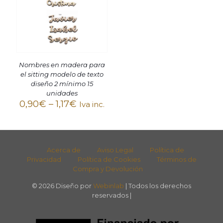
Nombres en madera para
el sitting modelo de texto
diseño 2 mínimo 15
unidades
0,90
€
–
1,17
€
Iva inc.
Acerca de
Aviso Legal
Política de
Privacidad
Política de Cookies
Términos de
Compra y Devolución
© 2026 Diseño por
Webinlab
| Todos los derechos
reservados |