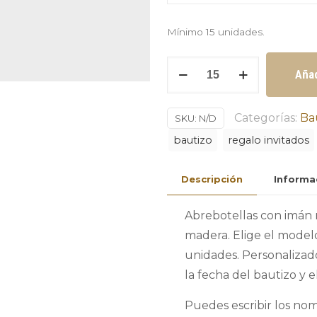
Mínimo 15 unidades.
Abrebotellas
Añad
con
imán
Categorías:
Ba
SKU:
N/D
regalo
bautizo
regalo invitados
invitados
de
Descripción
Informa
bautizo
en
Abrebotellas con imán 
madera
madera. Elige el modelo
cantidad
unidades. Personalizado
la fecha del bautizo y e
Puedes escribir los nom