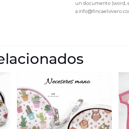
un documento (word, e
a info@fincaelvivero.c
elacionados