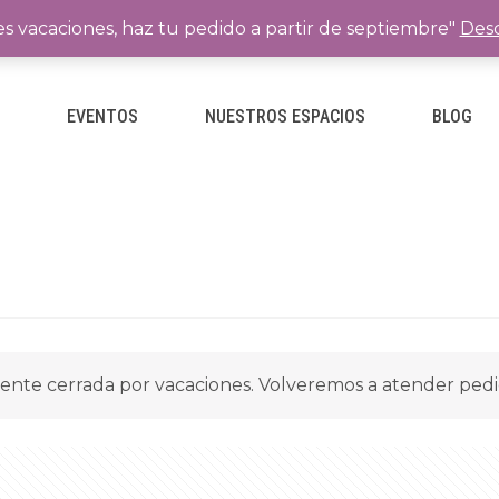
es vacaciones, haz tu pedido a partir de septiembre"
Desc
E
EVENTOS
NUESTROS ESPACIOS
BLOG
ente cerrada por vacaciones. Volveremos a atender ped