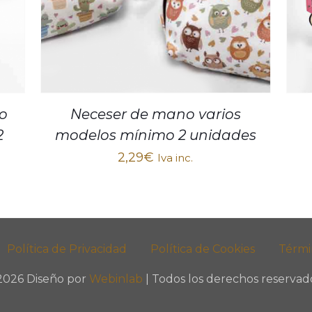
do
Neceser de mano varios
2
modelos mínimo 2 unidades
2,29
€
Iva inc.
Política de Privacidad
Política de Cookies
Térmi
2026 Diseño por
Webinlab
| Todos los derechos reservado