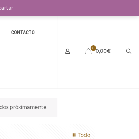
artar
CONTACTO
0
0,00€
idos próximamente.
Todo