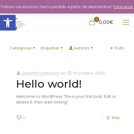
Felices vacaciones, haz tu pedido a partir de septiembre"
Descartar
Abrir barra de herramientas
0
0,00€
Categorias
Etiquetas
Autores
Todo
jotaenfincaelvivero
en
19 octubre, 2020
Hello world!
Welcome to WordPress. This is your first post. Edit or
delete it, then start writing!
0
Más