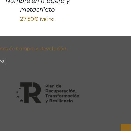
Nombre en madera y
metacrilato
27,50
€
Iva inc.
nos de Compra y Devolución
s |