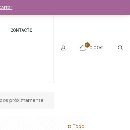
artar
CONTACTO
0
0,00€
idos próximamente.
Todo