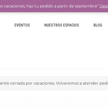
es vacaciones, haz tu pedido a partir de septiembre"
Desc
E
EVENTOS
NUESTROS ESPACIOS
BLOG
ente cerrada por vacaciones. Volveremos a atender ped