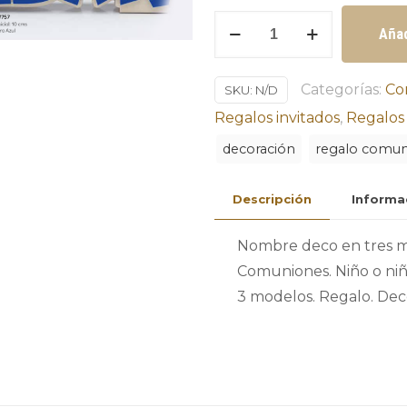
Nombre
Añad
deco
en
Categorías:
Co
SKU:
N/D
tres
Regalos invitados
,
Regalos 
modelos
para
decoración
regalo comu
comunión
cantidad
Descripción
Informa
Nombre deco en tres m
Comuniones. Niño o niña
3 modelos. Regalo. Dec