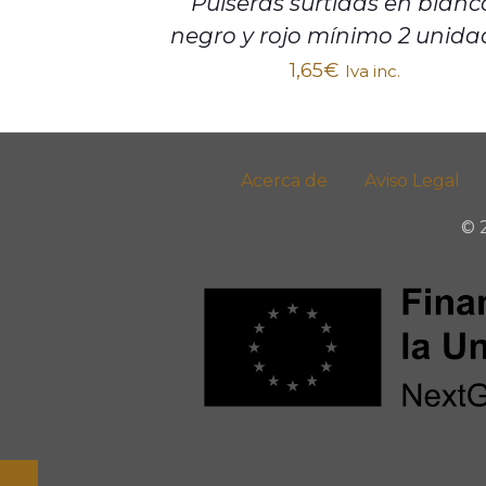
Pulseras surtidas en blanc
negro y rojo mínimo 2 unida
1,65
€
Iva inc.
Acerca de
Aviso Legal
© 