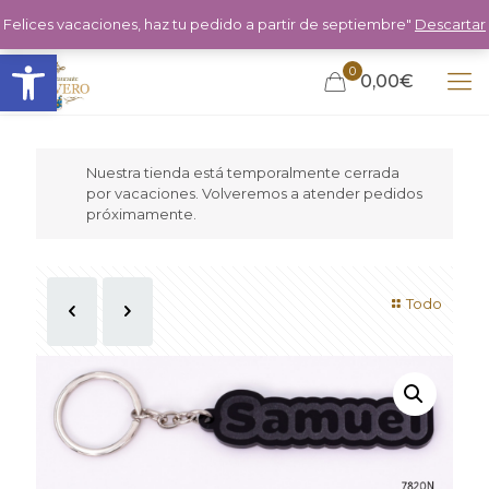
Felices vacaciones, haz tu pedido a partir de septiembre"
Descartar
Abrir barra de herramientas
0
0,00€
Nuestra tienda está temporalmente cerrada
por vacaciones. Volveremos a atender pedidos
próximamente.
Todo