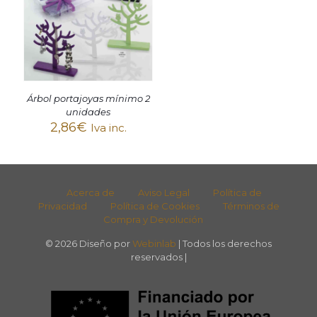
Árbol portajoyas mínimo 2
unidades
2,86
€
Iva inc.
Acerca de
Aviso Legal
Política de
Privacidad
Política de Cookies
Términos de
Compra y Devolución
© 2026 Diseño por
Webinlab
| Todos los derechos
reservados |