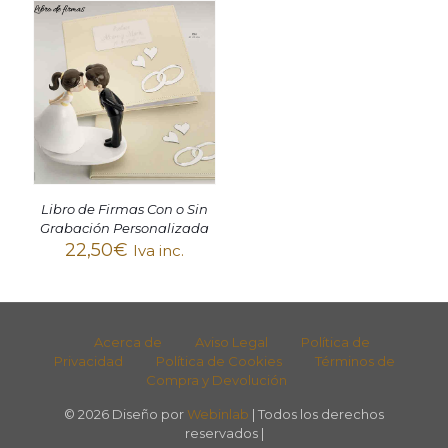
Libro de Firmas Con o Sin
Grabación Personalizada
22,50
€
Iva inc.
Acerca de
Aviso Legal
Política de
Privacidad
Política de Cookies
Términos de
Compra y Devolución
© 2026 Diseño por
Webinlab
| Todos los derechos
reservados |