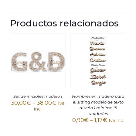
Productos relacionados
Set de iniciales modelo 1
Nombres en madera para
30,00
€
–
38,00
€
el sitting modelo de texto
Iva
diseño 1 mínimo 15
inc.
unidades
0,90
€
–
1,17
€
Iva inc.