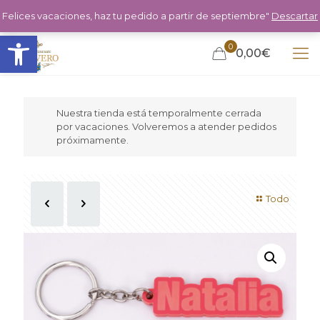
Felices vacaciones, haz tu pedido a partir de septiembre"
Descartar
Abrir barra de herramientas
0
0,00€
Nuestra tienda está temporalmente cerrada
por vacaciones. Volveremos a atender pedidos
próximamente.
Todo