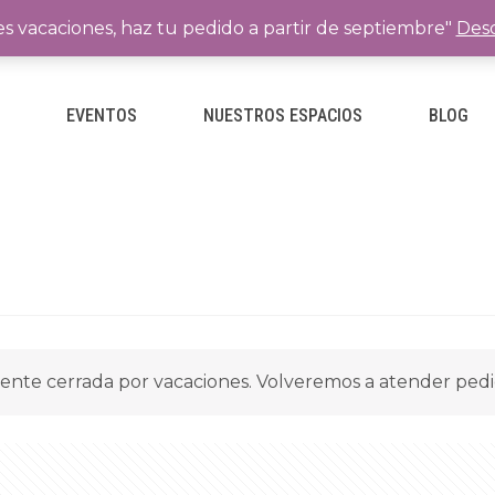
es vacaciones, haz tu pedido a partir de septiembre"
Desc
E
EVENTOS
NUESTROS ESPACIOS
BLOG
ente cerrada por vacaciones. Volveremos a atender ped