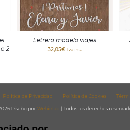
el
Letrero modelo viajes
ño 2
32,85
€
Iva inc.
Política de Privacidad
Política de Cookies
Térmi
2026 Diseño por
Webinlab
| Todos los derechos reservado