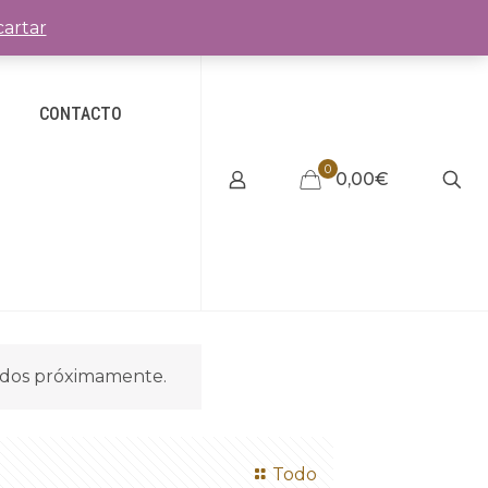
artar
CONTACTO
0
0,00€
idos próximamente.
Todo