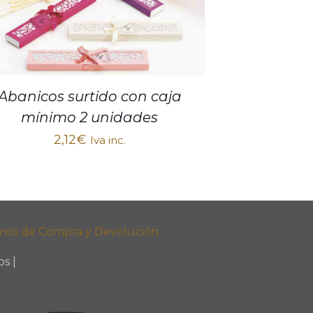
Abanicos surtido con caja
mínimo 2 unidades
2,12
€
Iva inc.
nos de Compra y Devolución
s |