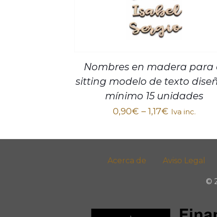
Nombres en madera para 
sitting modelo de texto dise
mínimo 15 unidades
0,90
€
–
1,17
€
Iva inc.
Acerca de
Aviso Legal
© 