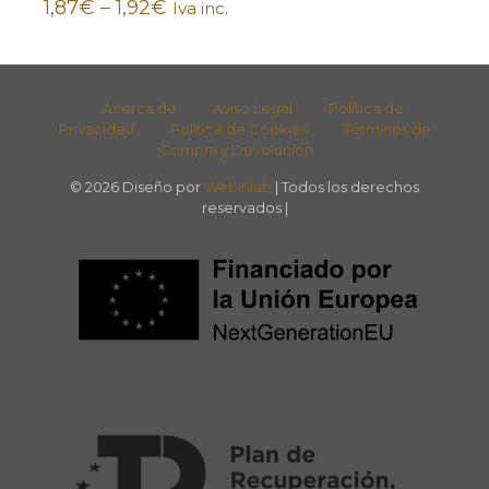
1,87
€
–
1,92
€
Iva inc.
Acerca de
Aviso Legal
Política de
Privacidad
Política de Cookies
Términos de
Compra y Devolución
© 2026 Diseño por
Webinlab
| Todos los derechos
reservados |