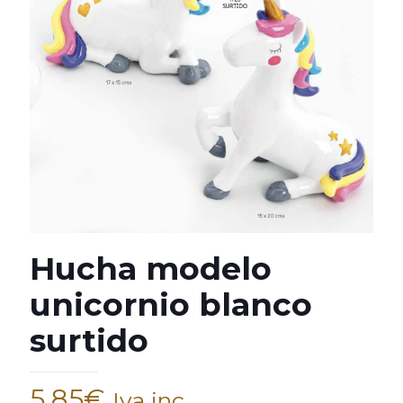
Hucha modelo
unicornio blanco
surtido
5,85
€
Iva inc.