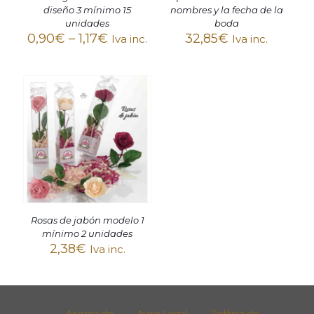
diseño 3 mínimo 15
nombres y la fecha de la
unidades
boda
0,90
€
–
1,17
€
32,85
€
Iva inc.
Iva inc.
Rosas de jabón modelo 1
mínimo 2 unidades
2,38
€
Iva inc.
Acerca de
Aviso Legal
Política de