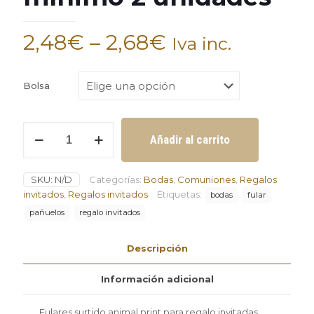
2,48
€
–
2,68
€
Iva inc.
Bolsa
Fulares
Añadir al carrito
surtido
animal
print
SKU:
N/D
Categorías:
Bodas
,
Comuniones
,
Regalos
para
regalo
invitados
,
Regalos invitados
Etiquetas:
bodas
fular
invitadas
pañuelos
regalo invitados
mínimo
2
unidades
Descripción
cantidad
Información adicional
Fulares surtido animal print para regalo invitadas.