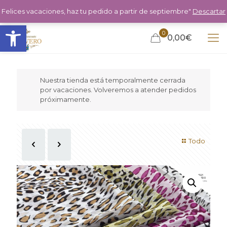
Felices vacaciones, haz tu pedido a partir de septiembre"
Descartar
Abrir barra de herramientas
0
0,00€
Nuestra tienda está temporalmente cerrada
por vacaciones. Volveremos a atender pedidos
próximamente.
Todo