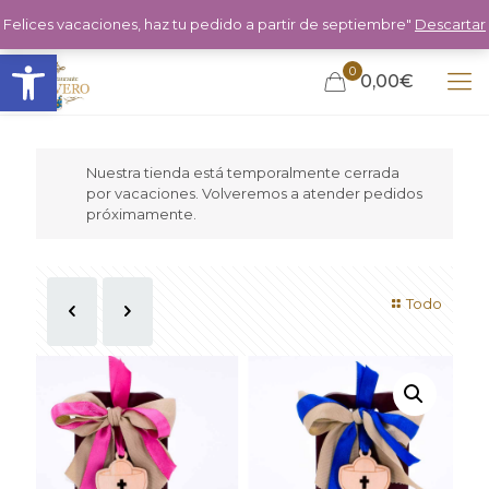
Felices vacaciones, haz tu pedido a partir de septiembre"
Descartar
Abrir barra de herramientas
0
0,00€
Nuestra tienda está temporalmente cerrada
por vacaciones. Volveremos a atender pedidos
próximamente.
Todo