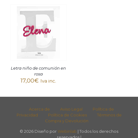
Letra niño de comunión en
rosa
17,00
€
Iva inc.
Acerca de
Aviso Legal
Política de
Privacidad
Política de Cookies
Términos de
Compra y Devolución
© 2026 Diseño por
Webinlab
| Todos los derechos
reservados |