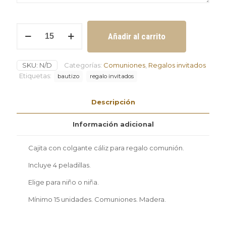
Cajita
Añadir al carrito
con
colgante
cáliz
SKU:
N/D
Categorías:
Comuniones
,
Regalos invitados
para
regalo
Etiquetas:
bautizo
regalo invitados
comunión
cantidad
Descripción
Información adicional
Cajita con colgante cáliz para regalo comunión.
Incluye 4 peladillas.
Elige para niño o niña.
Mínimo 15 unidades. Comuniones. Madera.