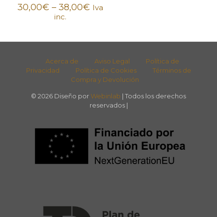
30,00
€
–
38,00
€
Iva
inc.
Acerca de
Aviso Legal
Política de
Privacidad
Política de Cookies
Términos de
Compra y Devolución
© 2026 Diseño por
Webinlab
| Todos los derechos
reservados |