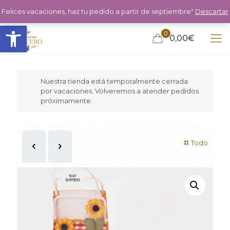
Felices vacaciones, haz tu pedido a partir de septiembre"
Descartar
Abrir barra de herramientas
0
0,00€
Nuestra tienda está temporalmente cerrada
por vacaciones. Volveremos a atender pedidos
próximamente.
Todo