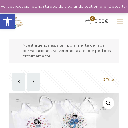
Felices vacaciones, haz tu pedido a partir de septiembre"
Descartar
Abrir barra de herramientas
0
0,00€
Nuestra tienda está temporalmente cerrada
por vacaciones. Volveremos a atender pedidos
próximamente.
Todo