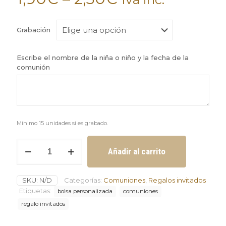
Grabación
Escribe el nombre de la niña o niño y la fecha de la
comunión
Mínimo 15 unidades si es grabado.
Bolsa
Añadir al carrito
niño
o
niña
SKU:
N/D
Categorías:
Comuniones
,
Regalos invitados
de
comunión
Etiquetas:
bolsa personalizada
comuniones
con
regalo invitados
cajita
mínimo