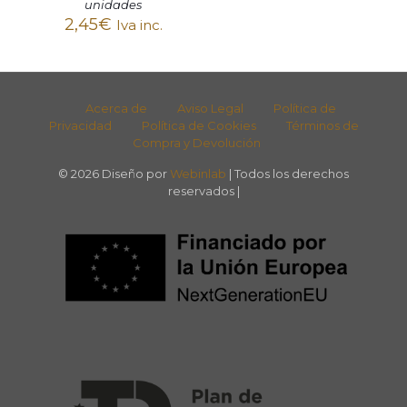
unidades
2,45
€
Iva inc.
Acerca de
Aviso Legal
Política de
Privacidad
Política de Cookies
Términos de
Compra y Devolución
© 2026 Diseño por
Webinlab
| Todos los derechos
reservados |