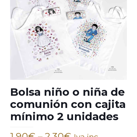
Bolsa niño o niña de
comunión con cajita
mínimo 2 unidades
1,90
€
–
2,30
€
Iva inc.