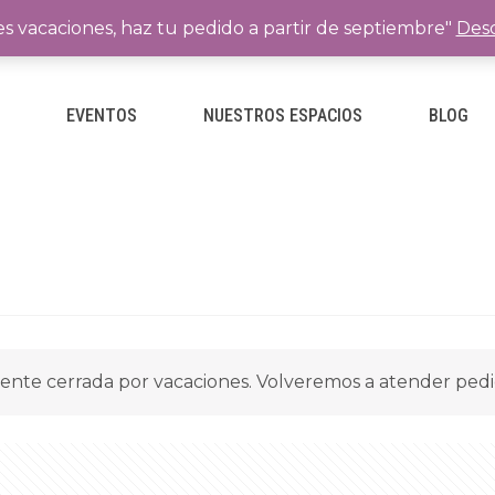
es vacaciones, haz tu pedido a partir de septiembre"
Desc
E
EVENTOS
NUESTROS ESPACIOS
BLOG
ente cerrada por vacaciones. Volveremos a atender ped