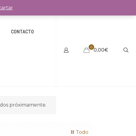
artar
CONTACTO
0
0,00€
idos próximamente.
Todo