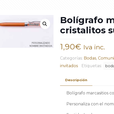
Bolígrafo m
cristalitos 
1,90
€
Iva inc.
Categorías:
Bodas
,
Comuni
invitados
Etiquetas:
bod
Descripción
Bolígrafo marcasitios con
Personaliza con el nomb