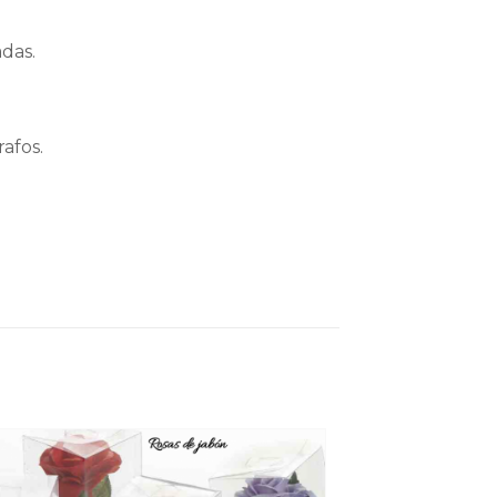
adas.
rafos.