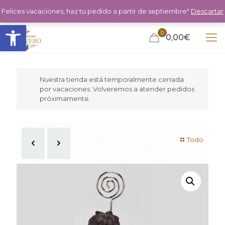
Felices vacaciones, haz tu pedido a partir de septiembre"
Descartar
Abrir barra de herramientas
0
0,00€
Nuestra tienda está temporalmente cerrada
por vacaciones. Volveremos a atender pedidos
próximamente.
Todo