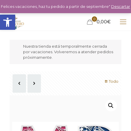
Felices vacaciones, haz tu pedido a partir de septiembre"
Descartar
Abrir barra de herramientas
0
0,00€
Nuestra tienda está temporalmente cerrada
por vacaciones. Volveremos a atender pedidos
próximamente.
Todo