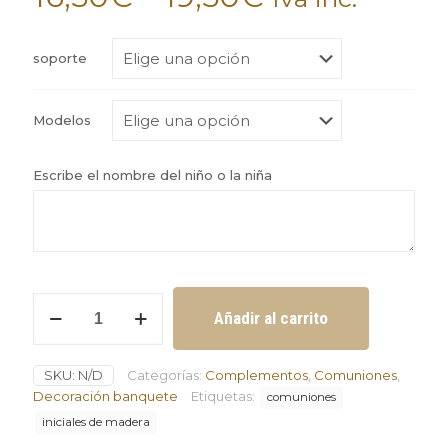
soporte
Modelos
Escribe el nombre del niño o la niña
Iniciales
Añadir al carrito
con
nombre
de
SKU:
N/D
Categorías:
Complementos
,
Comuniones
,
niño
y
Decoración banquete
Etiquetas:
comuniones
niña
iniciales de madera
de