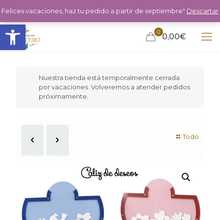
Felices vacaciones, haz tu pedido a partir de septiembre"
Descartar
Abrir barra de herramientas
0
0,00€
Nuestra tienda está temporalmente cerrada
por vacaciones. Volveremos a atender pedidos
próximamente.
Todo