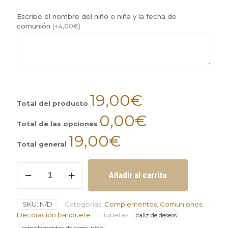
Escribe el nombre del niño o niña y la fecha de
comunión
(+4,00€)
19,00€
Total del producto
0,00€
Total de las opciones
19,00€
Total general
Cáliz
Añadir al carrito
de
deseos
cantidad
SKU:
N/D
Categorías:
Complementos
,
Comuniones
,
Decoración banquete
Etiquetas:
caliz de deseos