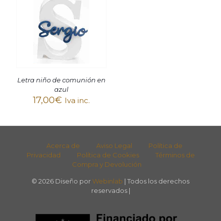
Letra niño de comunión en
azul
17,00
€
Iva inc.
Acerca de
Aviso Legal
Política de
Privacidad
Política de Cookies
Términos de
Compra y Devolución
© 2026 Diseño por
Webinlab
| Todos los derechos
reservados |