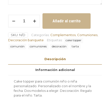
Cake
Añadir al carrito
topper
para
comunión
SKU:
N/D
Categorías:
Complementos
,
Comuniones
,
niño
o
Decoración banquete
Etiquetas:
cake topper
niña
comunión
comuniones
decoración
tarta
personalizado
cantidad
Descripción
Información adicional
Cake topper para comunión niño o niña
personalizado. Personalizado con el nombre y la
fecha. Dos modelos a elegir. Decoración. Regalo
para el niño. Tarta.