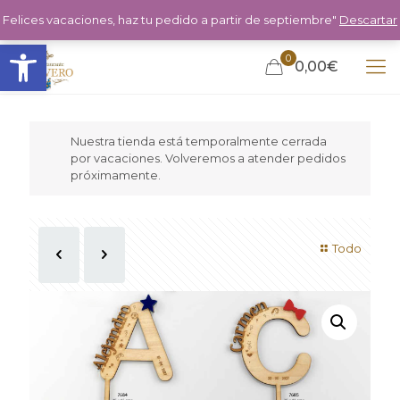
Felices vacaciones, haz tu pedido a partir de septiembre"
Descartar
Abrir barra de herramientas
0
0,00€
Nuestra tienda está temporalmente cerrada
por vacaciones. Volveremos a atender pedidos
próximamente.
Todo