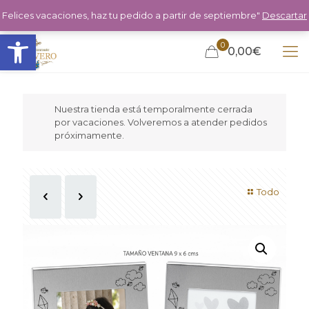
Felices vacaciones, haz tu pedido a partir de septiembre"
Descartar
Abrir barra de herramientas
0
0,00€
Nuestra tienda está temporalmente cerrada
por vacaciones. Volveremos a atender pedidos
próximamente.
Todo