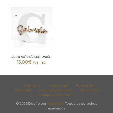
Letra niño de comunión
15,00
€
Iva inc.
Acerca de
Aviso Legal
Política de
Privacidad
Política de Cookies
Términos de
Compra y Devolución
© 2026 Diseño por
Webinlab
| Todos los derechos
reservados |