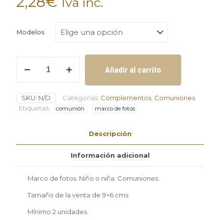
2,28
€
Iva inc.
Modelos
Marco
Añadir al carrito
de
fotos
de
SKU:
N/D
Categorías:
Complementos
,
Comuniones
comunión
niño
Etiquetas:
comunión
marco de fotos
o
niña
Descripción
mínimo
2
unidades
Información adicional
cantidad
Marco de fotos. Niño o niña. Comuniones.
Tamaño de la venta de 9×6 cms.
Mínimo 2 unidades.