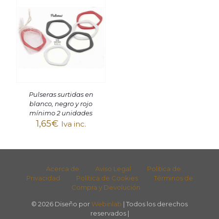
Pulseras surtidas en
blanco, negro y rojo
mínimo 2 unidades
1,65
€
Iva inc.
Acerca de
Aviso Legal
Política de
Privacidad
Política de Cookies
Términos de
Compra y Devolución
© 2026 Diseño por
Webinlab
| Todos los derechos
reservados |