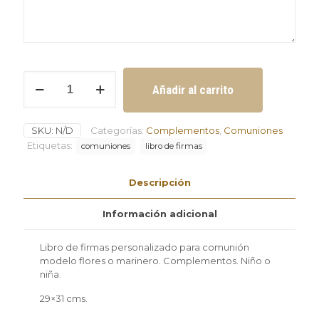
Libro
Añadir al carrito
de
firmas
personalizado
SKU:
N/D
Categorías:
Complementos
,
Comuniones
para
comunión
Etiquetas:
comuniones
libro de firmas
modelo
flores
Descripción
o
marinero
cantidad
Información adicional
Libro de firmas personalizado para comunión
modelo flores o marinero. Complementos. Niño o
niña.
29×31 cms.