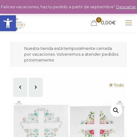
Felices vacaciones, haz tu pedido a partir de septiembre"
Descartar
Abrir barra de herramientas
0
0,00€
Nuestra tienda está temporalmente cerrada
por vacaciones. Volveremos a atender pedidos
próximamente.
Todo