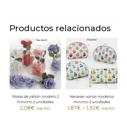
Productos relacionados
Rosas de jabón modelo 2
Neceser varios modelos
mínimo 2 unidades
mínimo 2 unidades
2,08
€
1,87
€
–
1,92
€
Iva inc.
Iva inc.