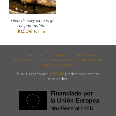
Filete de buey 180-200 gr
con patatas fritas
18,50
€
Iva inc.
Acerca de
Aviso Legal
Política de
Privacidad
Política de Cookies
Términos de
Compra y Devolución
© 2026 Diseño por
Webinlab
| Todos los derechos
reservados |