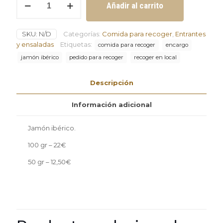
Añadir al carrito
ibérico
cantidad
SKU:
N/D
Categorías:
Comida para recoger
,
Entrantes
y ensaladas
Etiquetas:
comida para recoger
encargo
jamón ibérico
pedido para recoger
recoger en local
Descripción
Información adicional
Jamón ibérico.
100 gr – 22€
50 gr – 12,50€