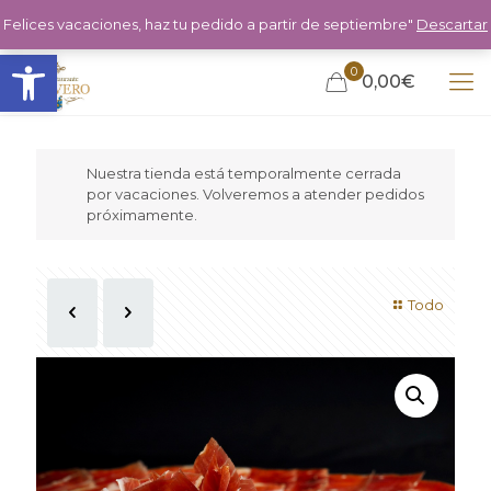
Felices vacaciones, haz tu pedido a partir de septiembre"
Descartar
Abrir barra de herramientas
0
0,00€
Nuestra tienda está temporalmente cerrada
por vacaciones. Volveremos a atender pedidos
próximamente.
Todo