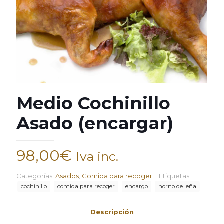
Medio Cochinillo
Asado (encargar)
98,00
€
Iva inc.
Categorías:
Asados
,
Comida para recoger
Etiquetas:
cochinillo
comida para recoger
encargo
horno de leña
Descripción