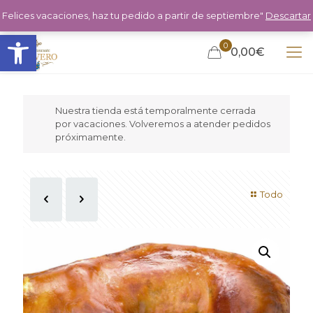
Felices vacaciones, haz tu pedido a partir de septiembre"
Descartar
Abrir barra de herramientas
0
0,00€
Nuestra tienda está temporalmente cerrada
por vacaciones. Volveremos a atender pedidos
próximamente.
Todo