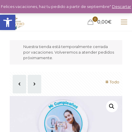
Felices vacaciones, haz tu pedido a partir de septiembre"
Descartar
Abrir barra de herramientas
0
0,00€
Nuestra tienda está temporalmente cerrada
por vacaciones. Volveremos a atender pedidos
próximamente.
Todo