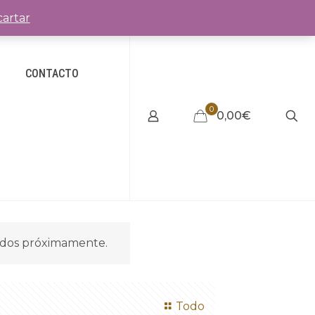
artar
CONTACTO
0
0,00€
idos próximamente.
Todo