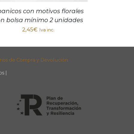
anicos con motivos florales
on bolsa mínimo 2 unidades
2,45
€
Iva inc.
nos de Compra y Devolución
s |