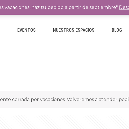
es vacaciones, haz tu pedido a partir de septiembre"
Desc
E
EVENTOS
NUESTROS ESPACIOS
BLOG
ente cerrada por vacaciones. Volveremos a atender ped