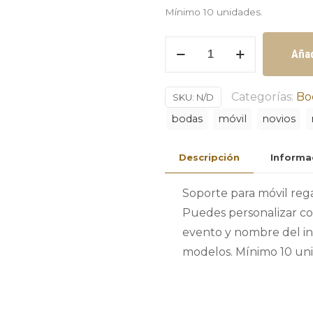
Mínimo 10 unidades.
Soporte
Añad
para
móvil
Categorías:
Bo
SKU:
N/D
regalo
bodas
móvil
novios
con
nombre
Descripción
Informa
del
invitado
Soporte para móvil reg
mínimo
Puedes personalizar co
10
evento y nombre del inv
unidades
modelos. Mínimo 10 uni
cantidad