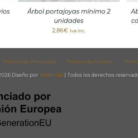
ios
Ab
Árbol portajoyas mínimo 2
c
unidades
2,86
€
Iva inc.
Política de Privacidad
Política de Cookies
Térmi
2026 Diseño por
Webinlab
| Todos los derechos reservado