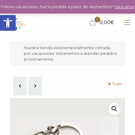
Felices vacaciones, haz tu pedido a partir de septiembre"
Descartar
Abrir barra de herramientas
0
0,00€
Nuestra tienda está temporalmente cerrada
por vacaciones. Volveremos a atender pedidos
próximamente.
Todo