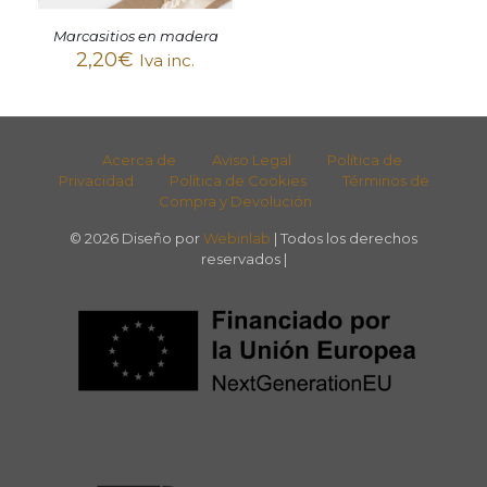
Marcasitios en madera
2,20
€
Iva inc.
Acerca de
Aviso Legal
Política de
Privacidad
Política de Cookies
Términos de
Compra y Devolución
© 2026 Diseño por
Webinlab
| Todos los derechos
reservados |