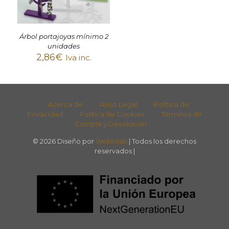
Árbol portajoyas mínimo 2
unidades
2,86
€
Iva inc.
Acerca de
Aviso Legal
Política de
Privacidad
Política de Cookies
Términos de
Compra y Devolución
© 2026 Diseño por
Webinlab
| Todos los derechos
reservados |