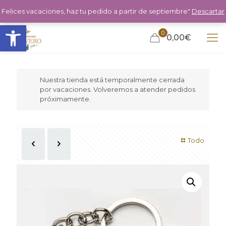
Felices vacaciones, haz tu pedido a partir de septiembre"
Descartar
Abrir barra de herramientas
0
0,00€
Nuestra tienda está temporalmente cerrada
por vacaciones. Volveremos a atender pedidos
próximamente.
Todo