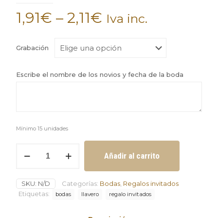
1,91
€
–
2,11
€
Iva inc.
Grabación
Escribe el nombre de los novios y fecha de la boda
Mínimo 15 unidades
Llavero
Añadir al carrito
modelo
ladrón
de
SKU:
N/D
Categorías:
Bodas
,
Regalos invitados
llaves
regalo
Etiquetas:
bodas
llavero
regalo invitados
invitados
mínimo