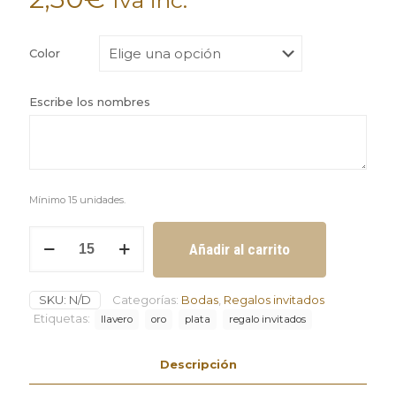
Color
Escribe los nombres
Mínimo 15 unidades.
Llavero
Añadir al carrito
marcasitios
con
inicial
SKU:
N/D
Categorías:
Bodas
,
Regalos invitados
y
nombre
Etiquetas:
llavero
oro
plata
regalo invitados
del
invitado
Descripción
en
plata