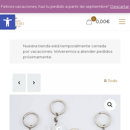
Felices vacaciones, haz tu pedido a partir de septiembre"
Descartar
Abrir barra de herramientas
0
0,00€
Nuestra tienda está temporalmente cerrada
por vacaciones. Volveremos a atender pedidos
próximamente.
Todo