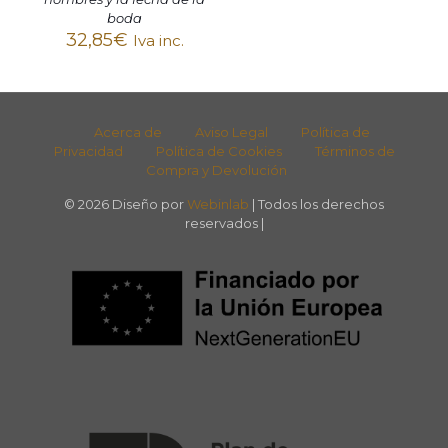
boda
32,85
€
Iva inc.
Acerca de
Aviso Legal
Política de
Privacidad
Política de Cookies
Términos de
Compra y Devolución
© 2026 Diseño por
Webinlab
| Todos los derechos
reservados |