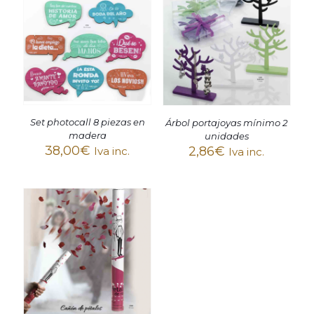
Set photocall 8 piezas en
Árbol portajoyas mínimo 2
madera
unidades
38,00
€
2,86
€
Iva inc.
Iva inc.