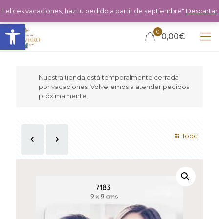
Felices vacaciones, haz tu pedido a partir de septiembre"
Descartar
Abrir barra de herramientas
0
0,00€
Nuestra tienda está temporalmente cerrada
por vacaciones. Volveremos a atender pedidos
próximamente.
Todo