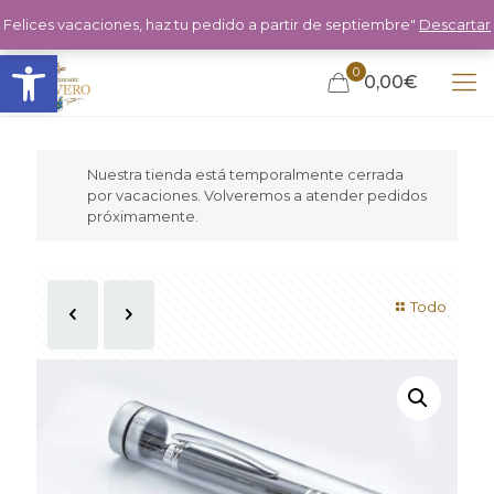
Felices vacaciones, haz tu pedido a partir de septiembre"
Descartar
Abrir barra de herramientas
0
0,00€
Nuestra tienda está temporalmente cerrada
por vacaciones. Volveremos a atender pedidos
próximamente.
Todo