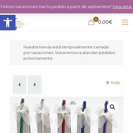
Felices vacaciones, haz tu pedido a partir de septiembre"
Descartar
Abrir barra de herramientas
0
0,00€
Nuestra tienda está temporalmente cerrada
por vacaciones. Volveremos a atender pedidos
próximamente.
Todo