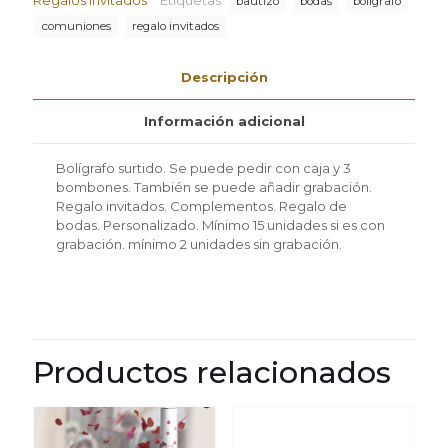
bautizo
bodas
bolígrafo
con
comuniones
regalo invitados
caja
3
chocolatinas
Descripción
mínimo
2
Información adicional
unidades
cantidad
Bolígrafo surtido. Se puede pedir con caja y 3
bombones. También se puede añadir grabación.
Regalo invitados. Complementos. Regalo de
bodas. Personalizado. Mínimo 15 unidades si es con
grabación. mínimo 2 unidades sin grabación.
Productos relacionados