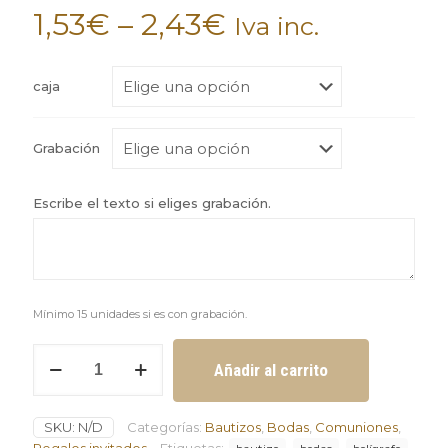
1,53
€
–
2,43
€
Iva inc.
caja
Grabación
Escribe el texto si eliges grabación.
Mínimo 15 unidades si es con grabación.
Bolígrafos
Añadir al carrito
surtidos
a
elegir
SKU:
N/D
Categorías:
Bautizos
,
Bodas
,
Comuniones
,
personalizado
y
Regalos invitados
Etiquetas: