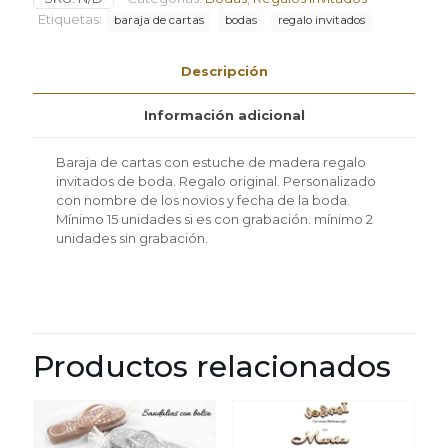
de
Etiquetas:
baraja de cartas
bodas
regalo invitados
madera
regalo
Descripción
invitados
de
boda
Información adicional
mínimo
2
Baraja de cartas con estuche de madera regalo
unidades
invitados de boda. Regalo original. Personalizado
cantidad
con nombre de los novios y fecha de la boda.
Mínimo 15 unidades si es con grabación. mínimo 2
unidades sin grabación.
Productos relacionados