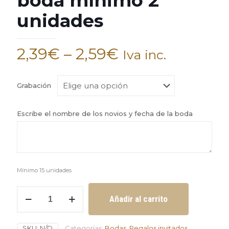
boda mínimo 2
unidades
2,39
€
–
2,59
€
Iva inc.
Grabación
Escribe el nombre de los novios y fecha de la boda
Mínimo 15 unidades
Baraja
Añadir al carrito
de
cartas
con
SKU:
N/D
Categorías:
Bodas
,
Regalos invitados
estuche