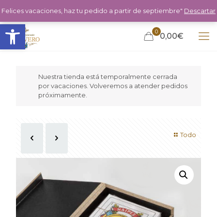
Felices vacaciones, haz tu pedido a partir de septiembre"
Descartar
Abrir barra de herramientas
0
0,00€
Nuestra tienda está temporalmente cerrada
por vacaciones. Volveremos a atender pedidos
próximamente.
Todo