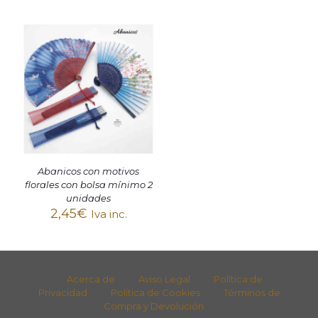
Abanicos con motivos
florales con bolsa mínimo 2
unidades
2,45
€
Iva inc.
Acerca de
Aviso Legal
Política de
Privacidad
Política de Cookies
Términos de
Compra y Devolución