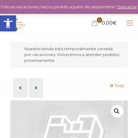
Felices vacaciones, haz tu pedido a partir de septiembre"
Descartar
Abrir barra de herramientas
0
0,00€
Nuestra tienda está temporalmente cerrada
por vacaciones. Volveremos a atender pedidos
próximamente.
Todo