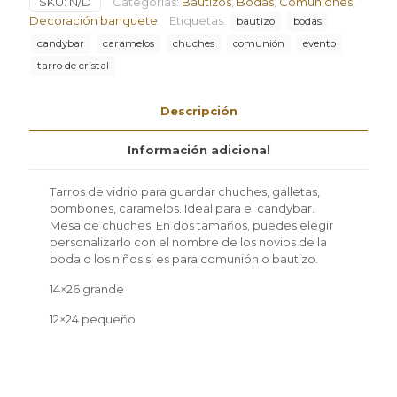
SKU:
N/D
Categorías:
Bautizos
,
Bodas
,
Comuniones
,
chuches
personalizado
Decoración banquete
Etiquetas:
bautizo
bodas
cantidad
candybar
caramelos
chuches
comunión
evento
tarro de cristal
Descripción
Información adicional
Tarros de vidrio para guardar chuches, galletas,
bombones, caramelos. Ideal para el candybar.
Mesa de chuches. En dos tamaños, puedes elegir
personalizarlo con el nombre de los novios de la
boda o los niños si es para comunión o bautizo.
14×26 grande
12×24 pequeño