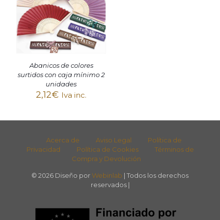
Abanicos de colores
surtidos con caja mínimo 2
unidades
2,12
€
Iva inc.
Acerca de
Aviso Legal
Política de
Privacidad
Política de Cookies
Términos de
Compra y Devolución
© 2026 Diseño por
Webinlab
| Todos los derechos
reservados |