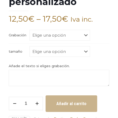
personalizado
12,50
€
–
17,50
€
Iva inc.
Grabación
tamaño
Añade el texto si eliges grabación.
Tarros
Añadir al carrito
para
mesa
de