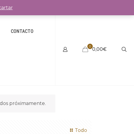
artar
CONTACTO
0
0,00€
idos próximamente.
Todo