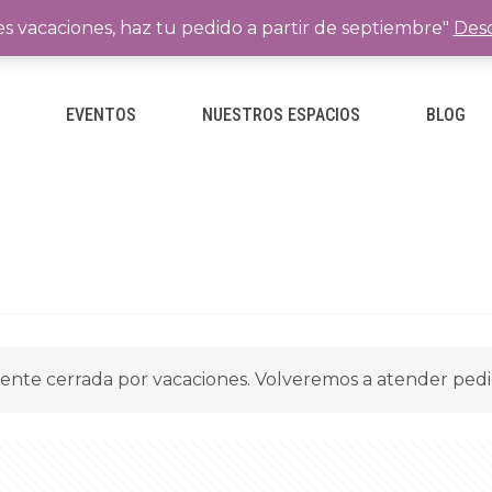
es vacaciones, haz tu pedido a partir de septiembre"
Desc
E
EVENTOS
NUESTROS ESPACIOS
BLOG
ente cerrada por vacaciones. Volveremos a atender ped