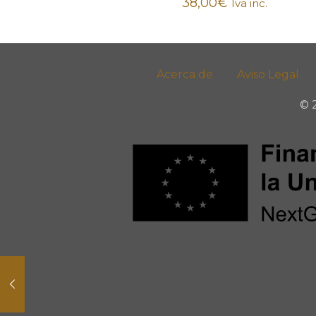
38,00
€
Iva inc.
Acerca de
Aviso Legal
© 