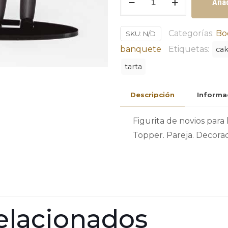
Añad
de
novios
Categorías:
Bo
SKU:
N/D
para
banquete
Etiquetas:
ca
la
tarta
tarta
Ref.
7145
Descripción
Informa
cantidad
Figurita de novios para 
Topper. Pareja. Decorac
elacionados