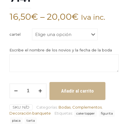
16,50
€
–
20,00
€
Iva inc.
cartel
Escribe el nombre de los novios y la fecha de la boda
Figurita
Añadir al carrito
de
novios
para
SKU:
N/D
Categorías:
Bodas
,
Complementos
,
la
tarta
Decoración banquete
Etiquetas:
cake topper
figurita
Ref.
placa
tarta
7141