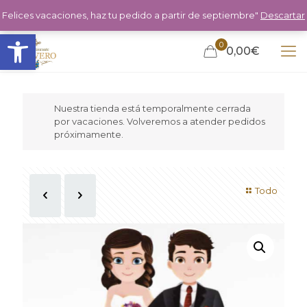
Felices vacaciones, haz tu pedido a partir de septiembre"
Descartar
Abrir barra de herramientas
0
0,00€
Nuestra tienda está temporalmente cerrada
por vacaciones. Volveremos a atender pedidos
próximamente.
Todo