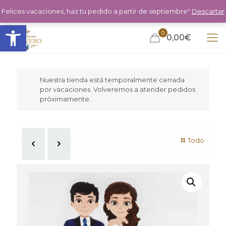
Felices vacaciones, haz tu pedido a partir de septiembre"
Descartar
Abrir barra de herramientas
0
0,00€
Nuestra tienda está temporalmente cerrada
por vacaciones. Volveremos a atender pedidos
próximamente.
Todo