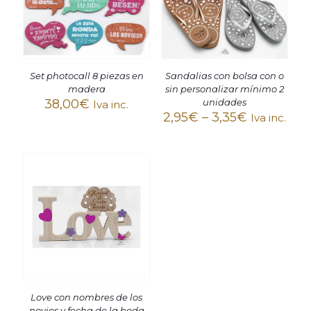
Set photocall 8 piezas en
Sandalias con bolsa con o
madera
sin personalizar mínimo 2
38,00
€
unidades
Iva inc.
2,95
€
–
3,35
€
Iva inc.
Love con nombres de los
novios y fecha de la boda