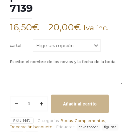
7139
16,50
€
–
20,00
€
Iva inc.
cartel
Escribe el nombre de los novios y la fecha de la boda
Figurita
Añadir al carrito
de
novios
para
SKU:
N/D
Categorías:
Bodas
,
Complementos
,
la
tarta
Decoración banquete
Etiquetas:
cake topper
figurita