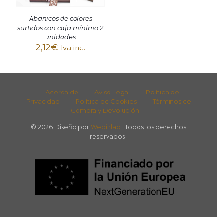
Abanicos de colores
surtidos con caja mínimo 2
unidades
2,12
€
Iva inc.
Acerca de
Aviso Legal
Política de
Privacidad
Política de Cookies
Términos de
Compra y Devolución
© 2026 Diseño por
Webinlab
| Todos los derechos
reservados |