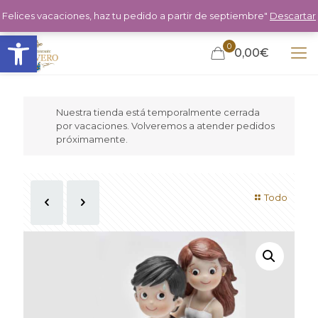
Felices vacaciones, haz tu pedido a partir de septiembre"
Descartar
Abrir barra de herramientas
0
0,00€
Nuestra tienda está temporalmente cerrada
por vacaciones. Volveremos a atender pedidos
próximamente.
Todo