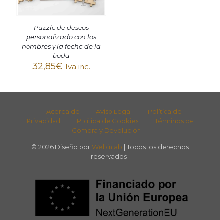
Puzzle de deseos
personalizado con los
nombres y la fecha de la
boda
32,85
€
Iva inc.
Acerca de
Aviso Legal
Política de
Privacidad
Política de Cookies
Términos de
Compra y Devolución
© 2026 Diseño por
Webinlab
| Todos los derechos
reservados |