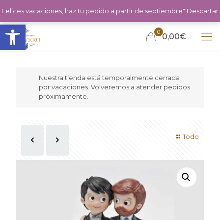
Felices vacaciones, haz tu pedido a partir de septiembre"
Descartar
Abrir barra de herramientas
0
0,00€
Nuestra tienda está temporalmente cerrada
por vacaciones. Volveremos a atender pedidos
próximamente.
Todo