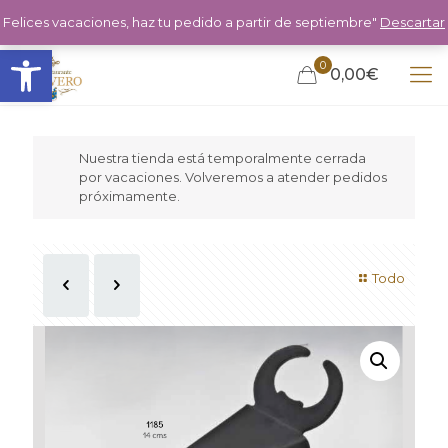
Felices vacaciones, haz tu pedido a partir de septiembre"
Descartar
Abrir barra de herramientas
0
0,00€
Nuestra tienda está temporalmente cerrada
por vacaciones. Volveremos a atender pedidos
próximamente.
Todo