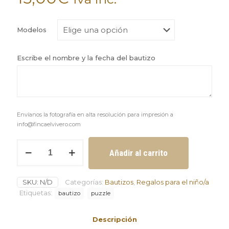
Modelos
Escribe el nombre y la fecha del bautizo
Envíanos la fotografía en alta resolución para impresión a
info@fincaelvivero.com
Portafotos
Añadir al carrito
con
fotografía
para
SKU:
N/D
Categorías:
Bautizos
,
Regalos para el niño/a
bautizo
cantidad
Etiquetas:
bautizo
puzzle
Descripción