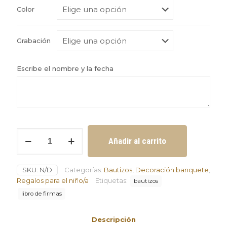
Color
Grabación
Escribe el nombre y la fecha
Libro
Añadir al carrito
de
firmas
en
SKU:
N/D
Categorías:
Bautizos
,
Decoración banquete
,
madera
para
Regalos para el niño/a
Etiquetas:
bautizos
bautizo
libro de firmas
cantidad
Descripción