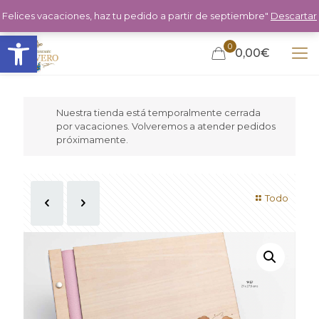
Felices vacaciones, haz tu pedido a partir de septiembre"
Descartar
Abrir barra de herramientas
0
0,00€
Nuestra tienda está temporalmente cerrada
por vacaciones. Volveremos a atender pedidos
próximamente.
Todo