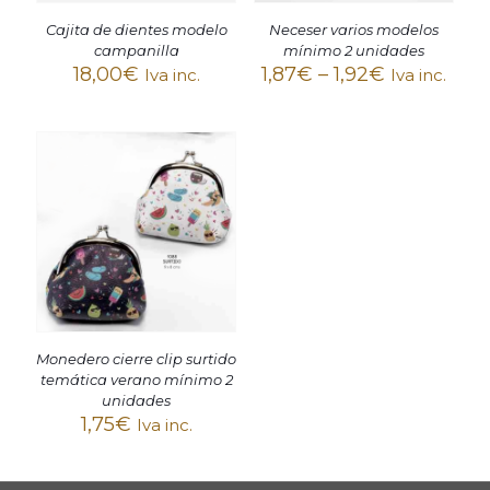
Cajita de dientes modelo
Neceser varios modelos
campanilla
mínimo 2 unidades
18,00
€
1,87
€
–
1,92
€
Iva inc.
Iva inc.
Monedero cierre clip surtido
temática verano mínimo 2
unidades
1,75
€
Iva inc.