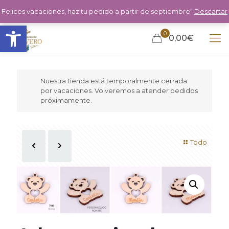
Felices vacaciones, haz tu pedido a partir de septiembre"
Descartar
Abrir barra de herramientas
0
0,00€
Nuestra tienda está temporalmente cerrada
por vacaciones. Volveremos a atender pedidos
próximamente.
Todo