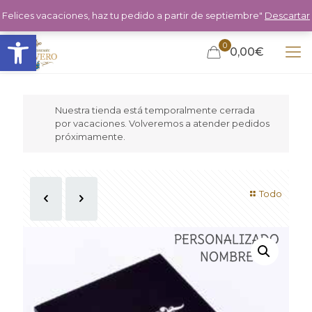
Felices vacaciones, haz tu pedido a partir de septiembre"
Descartar
Abrir barra de herramientas
0
0,00€
Nuestra tienda está temporalmente cerrada
por vacaciones. Volveremos a atender pedidos
próximamente.
Todo