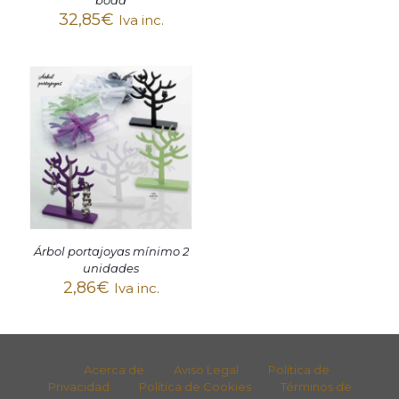
boda
32,85
€
Iva inc.
Árbol portajoyas mínimo 2
unidades
2,86
€
Iva inc.
Acerca de
Aviso Legal
Política de
Privacidad
Política de Cookies
Términos de