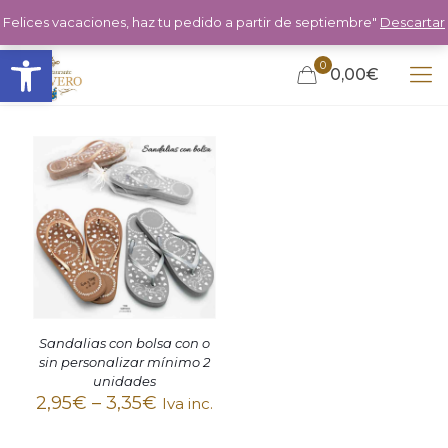
Felices vacaciones, haz tu pedido a partir de septiembre"
Descartar
Abrir barra de herramientas
0
0,00€
Sandalias con bolsa con o
sin personalizar mínimo 2
unidades
2,95
€
–
3,35
€
Iva inc.