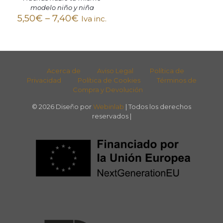
modelo niño y niña
5,50
€
–
7,40
€
Iva inc.
Acerca de
Aviso Legal
Política de
Privacidad
Política de Cookies
Términos de
Compra y Devolución
© 2026 Diseño por
Webinlab
| Todos los derechos
reservados |