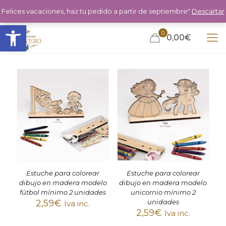
Felices vacaciones, haz tu pedido a partir de septiembre"
Descartar
Abrir barra de herramientas
0
0,00€
Estuche para colorear
Estuche para colorear
dibujo en madera modelo
dibujo en madera modelo
fútbol mínimo 2 unidades
unicornio mínimo 2
2,59
€
unidades
Iva inc.
2,59
€
Iva inc.