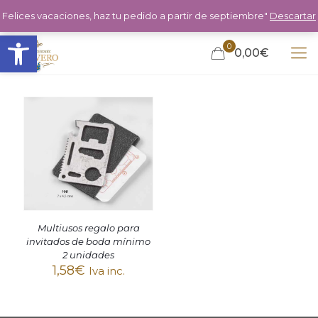
Felices vacaciones, haz tu pedido a partir de septiembre"
Descartar
Abrir barra de herramientas
0
0,00€
Multiusos regalo para
invitados de boda mínimo
2 unidades
1,58
€
Iva inc.