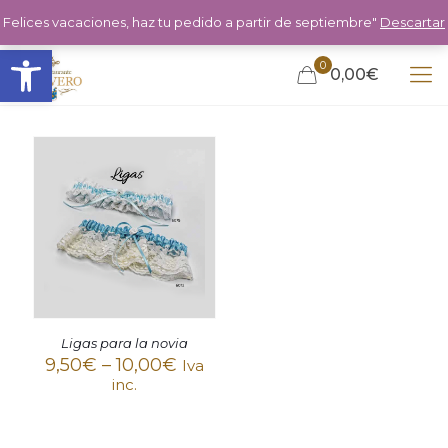
Felices vacaciones, haz tu pedido a partir de septiembre"
Descartar
Abrir barra de herramientas
0
0,00€
Ligas para la novia
9,50
€
–
10,00
€
Iva
inc.