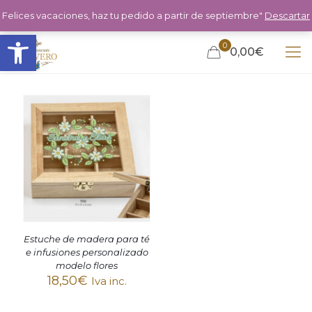
Felices vacaciones, haz tu pedido a partir de septiembre"
Descartar
Abrir barra de herramientas
0
0,00€
Estuche de madera para té
e infusiones personalizado
modelo flores
18,50
€
Iva inc.