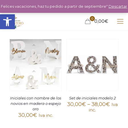
Felices vacaciones, haz tu pedido a partir de septiembre"
Descartar
Abrir barra de herramientas
0
0,00€
Iniciales con nombre de los
Set de iniciales modelo 2
novios en madera o espejo
30,00
€
–
38,00
€
Iva
oro
inc.
30,00
€
Iva inc.