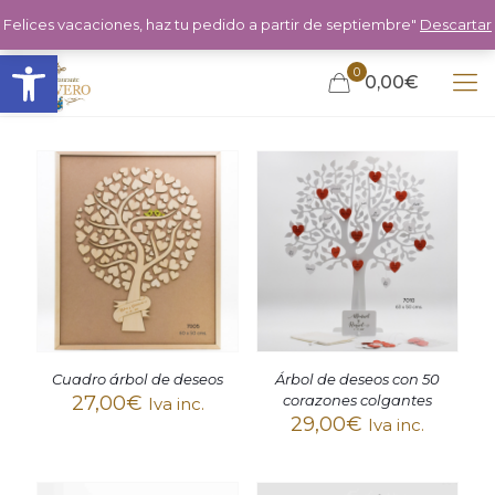
Felices vacaciones, haz tu pedido a partir de septiembre"
Descartar
Abrir barra de herramientas
0
0,00€
Cuadro árbol de deseos
Árbol de deseos con 50
27,00
€
corazones colgantes
Iva inc.
29,00
€
Iva inc.