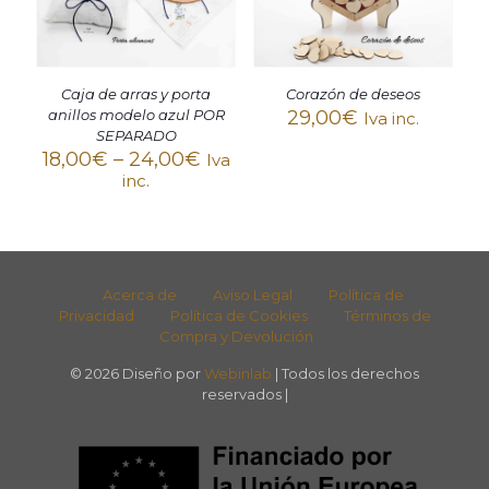
Corazón de deseos
Caja de arras y porta
29,00
€
anillos modelo azul POR
Iva inc.
SEPARADO
18,00
€
–
24,00
€
Iva
inc.
Acerca de
Aviso Legal
Política de
Privacidad
Política de Cookies
Términos de
Compra y Devolución
© 2026 Diseño por
Webinlab
| Todos los derechos
reservados |